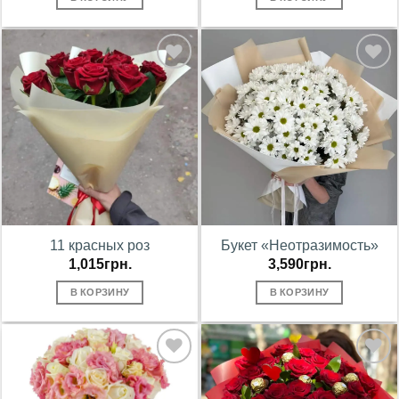
В
В
избранное
избранное
11 красных роз
Букет «Неотразимость»
1,015
грн.
3,590
грн.
В КОРЗИНУ
В КОРЗИНУ
В
В
избранное
избранное