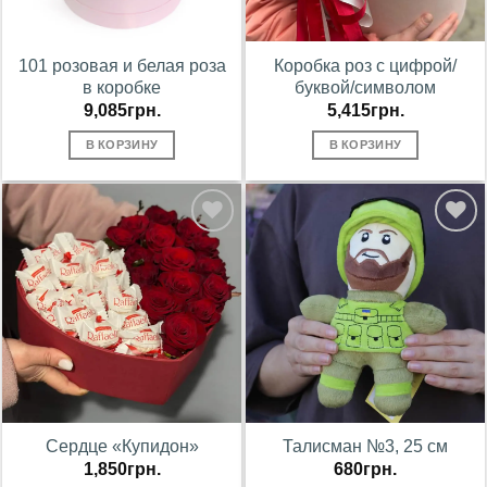
101 розовая и белая роза
Коробка роз с цифрой/
в коробке
буквой/cимволом
9,085
грн.
5,415
грн.
В КОРЗИНУ
В КОРЗИНУ
В
В
избранное
избранное
Сердце «Купидон»
Талисман №3, 25 см
1,850
грн.
680
грн.