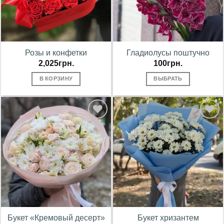
Розы и конфетки
Гладиолусы поштучно
2,025
грн.
100
грн.
В КОРЗИНУ
ВЫБРАТЬ
В
В
избранное
избранное
Букет «Кремовый десерт»
Букет хризантем