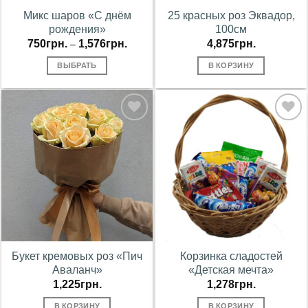
Микс шаров «С днём
25 красных роз Эквадор,
рождения»
100см
750
грн.
1,576
грн.
4,875
грн.
–
ВЫБРАТЬ
В КОРЗИНУ
В
В
избранное
избранное
Букет кремовых роз «Пич
Корзинка сладостей
Аваланч»
«Детская мечта»
1,225
грн.
1,278
грн.
В КОРЗИНУ
В КОРЗИНУ