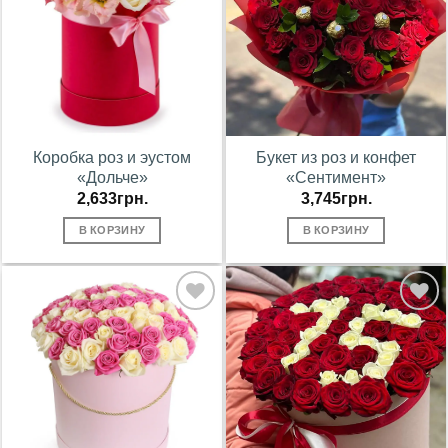
Коробка роз и эустом
Букет из роз и конфет
«Дольче»
«Сентимент»
2,633
грн.
3,745
грн.
В КОРЗИНУ
В КОРЗИНУ
В
В
избранное
избранное