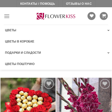
Skip
КОНТАКТЫ / ПОМОЩЬ
ОТЗЫВЫ О НАС
to
content
ЦВЕТЫ
ЦВЕТЫ В КОРОБКЕ
ПОДАРКИ И СЛАДОСТИ
ЦВЕТЫ ПОШТУЧНО
В
В
избранное
избранное