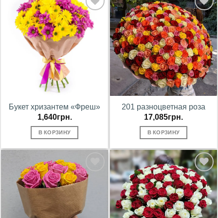
В
В
избранное
избранное
Букет хризантем «Фреш»
201 разноцветная роза
1,640
грн.
17,085
грн.
В КОРЗИНУ
В КОРЗИНУ
В
В
избранное
избранное