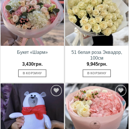
В
В
избранное
избранное
Букет «Шарм»
51 белая роза Эквадор,
100см
3,430
грн.
9,945
грн.
В КОРЗИНУ
В КОРЗИНУ
В
В
избранное
избранное