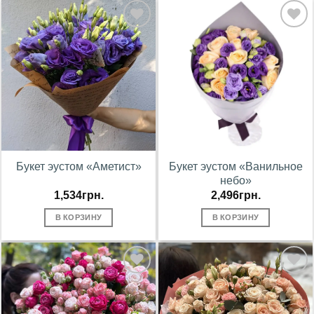
В
В
избранное
избранное
Букет эустом «Аметист»
Букет эустом «Ванильное
небо»
1,534
грн.
2,496
грн.
В КОРЗИНУ
В КОРЗИНУ
В
В
избранное
избранное