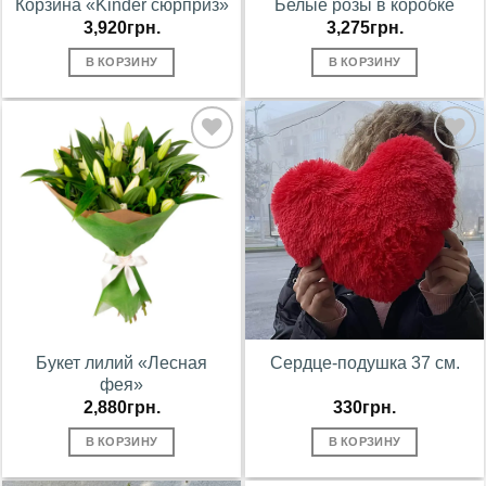
Корзина «Kinder сюрприз»
Белые розы в коробке
3,920
грн.
3,275
грн.
В КОРЗИНУ
В КОРЗИНУ
В
В
избранное
избранное
Букет лилий «Лесная
Сердце-подушка 37 см.
фея»
2,880
грн.
330
грн.
В КОРЗИНУ
В КОРЗИНУ