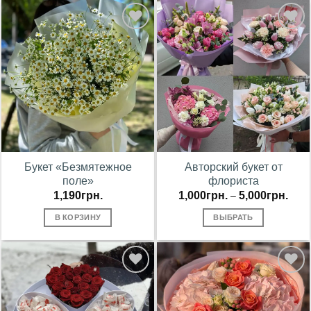
В
В
избранное
избранное
Букет «Безмятежное
Авторский букет от
поле»
флориста
1,190
грн.
1,000
грн.
5,000
грн.
–
В КОРЗИНУ
ВЫБРАТЬ
В
В
избранное
избранное