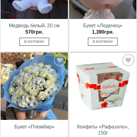
Медведь белый, 20 см
Букет «Леденец»
570
грн.
1,390
грн.
В КОРЗИНУ
В КОРЗИНУ
В
В
избранное
избранное
Букет «Пломбир»
Конфеты «Рафаэлло»,
150г