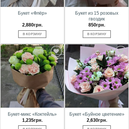
Букет «Флёр»
Букет из 15 розовых
гвоздик
2,880
грн.
850
грн.
В КОРЗИНУ
В КОРЗИНУ
В
В
избранное
избранное
Букет-микс «Коктейль»
Букет «Буйное цветение»
1,235
грн.
2,630
грн.