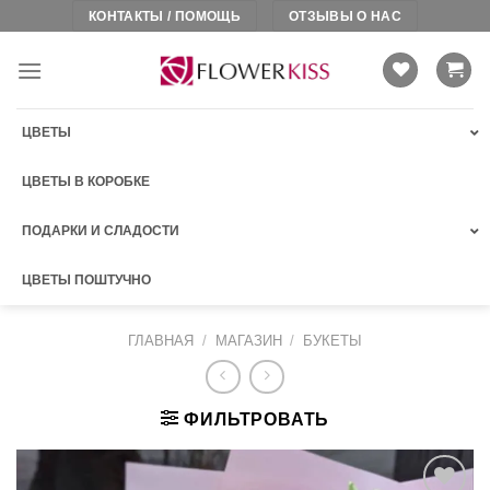
Skip
КОНТАКТЫ / ПОМОЩЬ
ОТЗЫВЫ О НАС
to
content
ЦВЕТЫ
ЦВЕТЫ В КОРОБКЕ
ПОДАРКИ И СЛАДОСТИ
ЦВЕТЫ ПОШТУЧНО
ГЛАВНАЯ
/
МАГАЗИН
/
БУКЕТЫ
ФИЛЬТРОВАТЬ