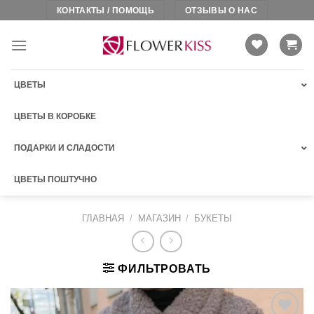
Skip
КОНТАКТЫ / ПОМОЩЬ
ОТЗЫВЫ О НАС
to
content
ЦВЕТЫ
ЦВЕТЫ В КОРОБКЕ
ПОДАРКИ И СЛАДОСТИ
ЦВЕТЫ ПОШТУЧНО
ГЛАВНАЯ
/
МАГАЗИН
/
БУКЕТЫ
ФИЛЬТРОВАТЬ