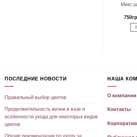
в «Красные
Связка шаров «Золотые
Микс ш
ды»
звёзды»
грн.
1,710
грн.
750
гр
ЗИНУ
В КОРЗИНУ
ПОСЛЕДНИЕ НОВОСТИ
НАША КО
О компании
Правильный выбор цветов
Продолжительность жизни в вазе и
Контакты
особенности ухода для некоторых видов
Корпоратив
цветов
Общие рекомендации по уходу за