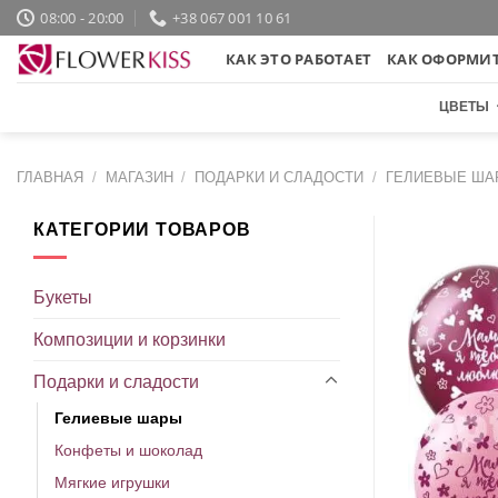
Skip
08:00 - 20:00
+38 067 001 10 61
to
КАК ЭТО РАБОТАЕТ
КАК ОФОРМИТ
content
ЦВЕТЫ
ГЛАВНАЯ
/
МАГАЗИН
/
ПОДАРКИ И СЛАДОСТИ
/
ГЕЛИЕВЫЕ ША
КАТЕГОРИИ ТОВАРОВ
Букеты
Композиции и корзинки
Подарки и сладости
Гелиевые шары
Конфеты и шоколад
Мягкие игрушки