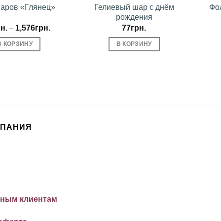
аров «Глянец»
Гелиевый шар с днём
Фо
рождения
н.
1,576
грн.
77
грн.
–
В КОРЗИНУ
В КОРЗИНУ
МПАНИЯ
ным клиентам