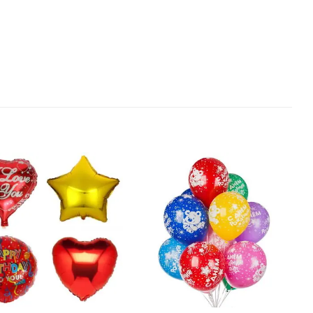
В
В
избранное
избранное