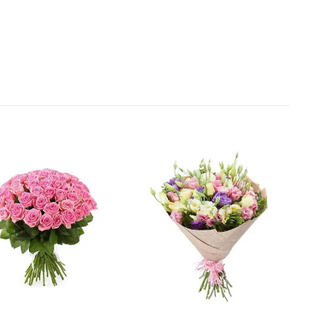
В
В
избранное
избранное