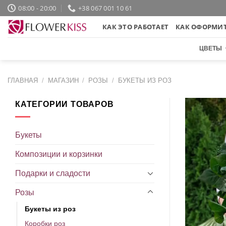
Skip
08:00 - 20:00
+38 067 001 10 61
to
КАК ЭТО РАБОТАЕТ
КАК ОФОРМИТ
content
ЦВЕТЫ
ГЛАВНАЯ
/
МАГАЗИН
/
РОЗЫ
/
БУКЕТЫ ИЗ РОЗ
КАТЕГОРИИ ТОВАРОВ
Букеты
Композиции и корзинки
Подарки и сладости
Розы
Букеты из роз
Коробки роз