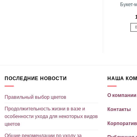
 хризантем
Букет роз и хризантем
Букет-
рование»
«Жемчужный»
грн.
980
грн.
ЗИНУ
В КОРЗИНУ
ПОСЛЕДНИЕ НОВОСТИ
НАША КО
О компании
Правильный выбор цветов
Продолжительность жизни в вазе и
Контакты
особенности ухода для некоторых видов
Корпоратив
цветов
Общие рекомендации по уходу за