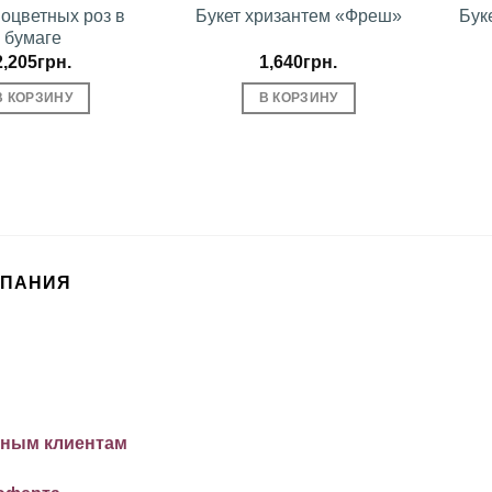
ноцветных роз в
Букет хризантем «Фреш»
Бук
бумаге
2,205
грн.
1,640
грн.
В КОРЗИНУ
В КОРЗИНУ
МПАНИЯ
ным клиентам