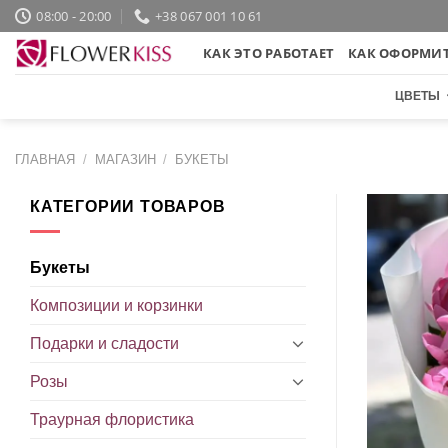
Skip
08:00 - 20:00
+38 067 001 10 61
to
КАК ЭТО РАБОТАЕТ
КАК ОФОРМИТ
content
ЦВЕТЫ
ГЛАВНАЯ
/
МАГАЗИН
/
БУКЕТЫ
КАТЕГОРИИ ТОВАРОВ
Букеты
Композиции и корзинки
Подарки и сладости
Розы
Траурная флористика