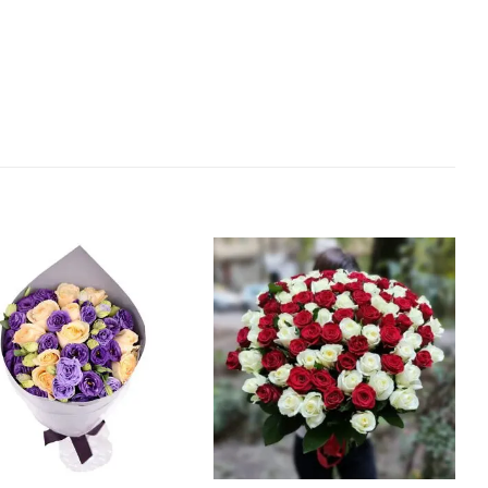
В
В
избранное
избранное