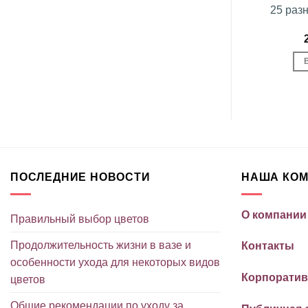
«Коктейль»
Букет хризантем
25 раз
«Калейдоскоп»
грн.
14,140
грн.
ЗИНУ
В КОРЗИНУ
ПОСЛЕДНИЕ НОВОСТИ
НАША КО
О компании
Правильный выбор цветов
Продолжительность жизни в вазе и
Контакты
особенности ухода для некоторых видов
Корпоратив
цветов
Общие рекомендации по уходу за