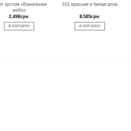
ет эустом «Ванильное
101 красная и белая роза
небо»
2,496
грн.
8,585
грн.
В КОРЗИНУ
В КОРЗИНУ