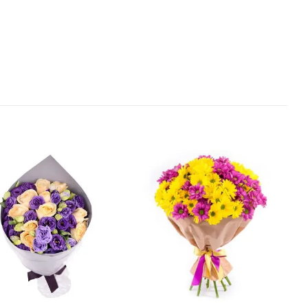
В
В
избранное
избранное