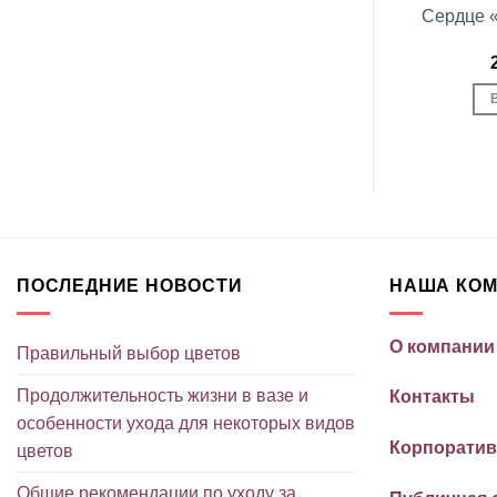
и белая роза
Букет «Сокровище
Сердце 
обке
природы»
грн.
2,240
грн.
ЗИНУ
В КОРЗИНУ
ПОСЛЕДНИЕ НОВОСТИ
НАША КО
О компании
Правильный выбор цветов
Продолжительность жизни в вазе и
Контакты
особенности ухода для некоторых видов
Корпоратив
цветов
Общие рекомендации по уходу за