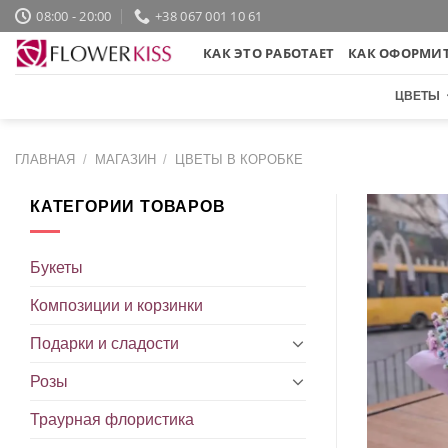
Skip
08:00 - 20:00
+38 067 001 10 61
to
КАК ЭТО РАБОТАЕТ
КАК ОФОРМИТ
content
ЦВЕТЫ
ГЛАВНАЯ
/
МАГАЗИН
/
ЦВЕТЫ В КОРОБКЕ
КАТЕГОРИИ ТОВАРОВ
Букеты
Композиции и корзинки
Подарки и сладости
Розы
Траурная флористика