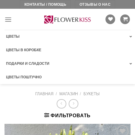
Skip
КОНТАКТЫ / ПОМОЩЬ
ОТЗЫВЫ О НАС
to
content
ЦВЕТЫ
ЦВЕТЫ В КОРОБКЕ
ПОДАРКИ И СЛАДОСТИ
ЦВЕТЫ ПОШТУЧНО
ГЛАВНАЯ
/
МАГАЗИН
/
БУКЕТЫ
ФИЛЬТРОВАТЬ