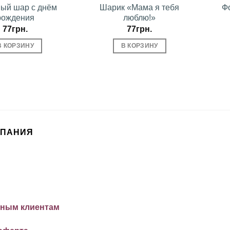
вый шар с днём
Шарик «Мама я тебя
Ф
рождения
люблю!»
77
грн.
77
грн.
В КОРЗИНУ
В КОРЗИНУ
МПАНИЯ
ным клиентам