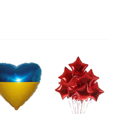
В
В
избранное
избранное