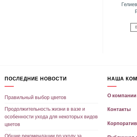
в «Золотые
Гелиевый шарик
Гелие
ды»
грн.
73
грн.
ЗИНУ
В КОРЗИНУ
ПОСЛЕДНИЕ НОВОСТИ
НАША КО
О компании
Правильный выбор цветов
Продолжительность жизни в вазе и
Контакты
особенности ухода для некоторых видов
Корпоратив
цветов
Общие рекомендации по уходу за