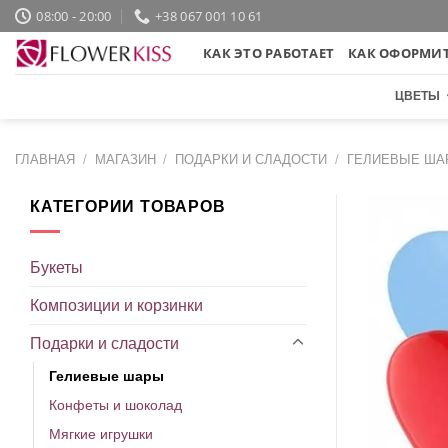
Skip
08:00 - 20:00
+38 067 001 10 61
to
КАК ЭТО РАБОТАЕТ
КАК ОФОРМИТ
content
ЦВЕТЫ
ГЛАВНАЯ
/
МАГАЗИН
/
ПОДАРКИ И СЛАДОСТИ
/
ГЕЛИЕВЫЕ ША
КАТЕГОРИИ ТОВАРОВ
Букеты
Композиции и корзинки
Подарки и сладости
Гелиевые шары
Конфеты и шоколад
Мягкие игрушки