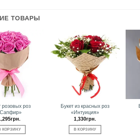
ИЕ ТОВАРЫ
В
В
избранное
избранное
т розовых роз
Букет из красных роз
«Сапфир»
«Интуиция»
1,295
грн.
1,330
грн.
В КОРЗИНУ
В КОРЗИНУ