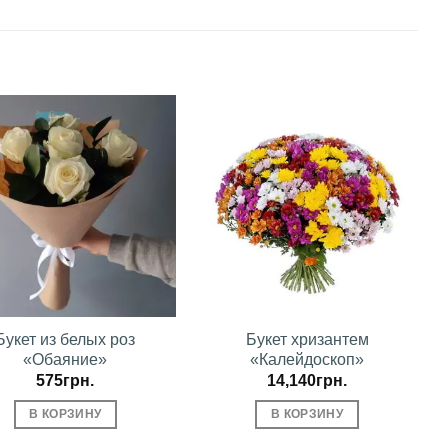
В
В
избранное
избранное
Букет из белых роз
Букет хризантем
«Обаяние»
«Калейдоскоп»
575
грн.
14,140
грн.
В КОРЗИНУ
В КОРЗИНУ