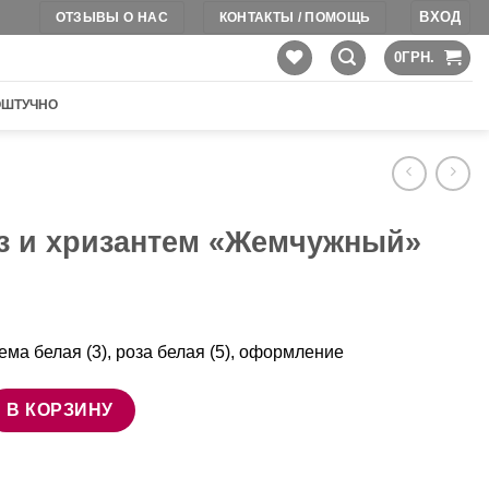
ВХОД
ОТЗЫВЫ О НАС
КОНТАКТЫ / ПОМОЩЬ
0
ГРН.
ОШТУЧНО
оз и хризантем «Жемчужный»
ема белая (3), роза белая (5), оформление
ра Букет роз и хризантем "Жемчужный"
В КОРЗИНУ