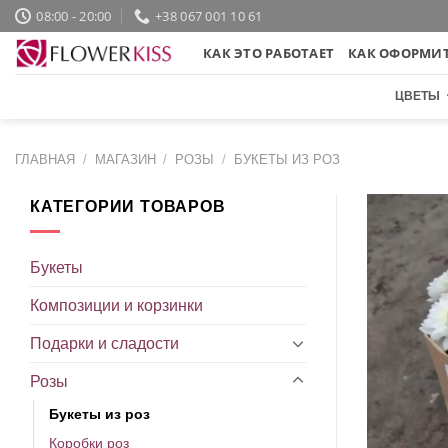
Skip
08:00 - 20:00
+38 067 001 10 61
to
КАК ЭТО РАБОТАЕТ
КАК ОФОРМИТ
content
ЦВЕТЫ
ГЛАВНАЯ
/
МАГАЗИН
/
РОЗЫ
/
БУКЕТЫ ИЗ РОЗ
КАТЕГОРИИ ТОВАРОВ
Букеты
Композиции и корзинки
Подарки и сладости
Розы
Букеты из роз
Коробки роз