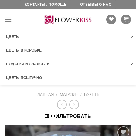
Skip
КОНТАКТЫ / ПОМОЩЬ
ОТЗЫВЫ О НАС
to
content
ЦВЕТЫ
ЦВЕТЫ В КОРОБКЕ
ПОДАРКИ И СЛАДОСТИ
ЦВЕТЫ ПОШТУЧНО
ГЛАВНАЯ
/
МАГАЗИН
/
БУКЕТЫ
ФИЛЬТРОВАТЬ