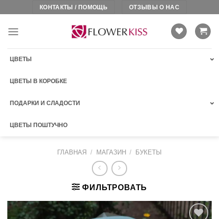
Skip
КОНТАКТЫ / ПОМОЩЬ
ОТЗЫВЫ О НАС
to
content
ЦВЕТЫ
ЦВЕТЫ В КОРОБКЕ
ПОДАРКИ И СЛАДОСТИ
ЦВЕТЫ ПОШТУЧНО
ГЛАВНАЯ
/
МАГАЗИН
/
БУКЕТЫ
ФИЛЬТРОВАТЬ