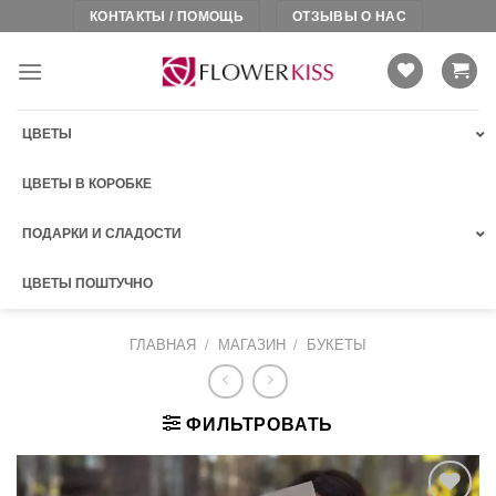
Skip
КОНТАКТЫ / ПОМОЩЬ
ОТЗЫВЫ О НАС
to
content
ЦВЕТЫ
ЦВЕТЫ В КОРОБКЕ
ПОДАРКИ И СЛАДОСТИ
ЦВЕТЫ ПОШТУЧНО
ГЛАВНАЯ
/
МАГАЗИН
/
БУКЕТЫ
ФИЛЬТРОВАТЬ