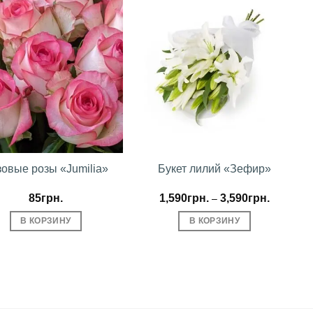
В
В
избранное
избранное
зовые розы «Jumilia»
Букет лилий «Зефир»
85
грн.
1,590
грн.
3,590
грн.
–
В КОРЗИНУ
В КОРЗИНУ