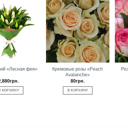
В
В
избранное
избранное
лий «Лесная фея»
Кремовые розы «Peach
Ро
Avalanche»
2,880
грн.
80
грн.
В КОРЗИНУ
В КОРЗИНУ