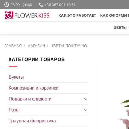
Skip
08:00 - 20:00
+38 067 001 10 61
to
КАК ЭТО РАБОТАЕТ
КАК ОФОРМИТ
content
ЦВЕТЫ
ГЛАВНАЯ
/
МАГАЗИН
/
ЦВЕТЫ ПОШТУЧНО
КАТЕГОРИИ ТОВАРОВ
Букеты
Композиции и корзинки
Подарки и сладости
Розы
Траурная флористика