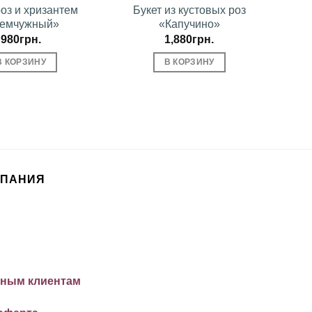
роз и хризантем
Букет из кустовых роз
емчужный»
«Капучино»
980
грн.
1,880
грн.
В КОРЗИНУ
В КОРЗИНУ
МПАНИЯ
ным клиентам