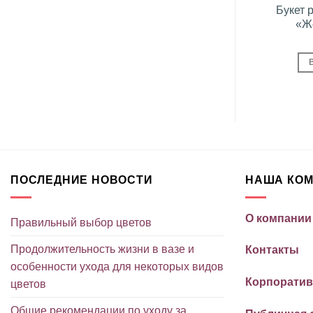
ая роза
7 красных роз
Букет 
«Ж
грн.
695
грн.
ЗИНУ
В КОРЗИНУ
ПОСЛЕДНИЕ НОВОСТИ
НАША КО
О компании
Правильный выбор цветов
Продолжительность жизни в вазе и
Контакты
особенности ухода для некоторых видов
Корпоратив
цветов
Общие рекомендации по уходу за