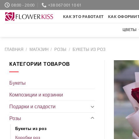
Skip
08:00 - 20:00
+38 067 001 10 61
to
КАК ЭТО РАБОТАЕТ
КАК ОФОРМИТ
content
ЦВЕТЫ
ГЛАВНАЯ
/
МАГАЗИН
/
РОЗЫ
/
БУКЕТЫ ИЗ РОЗ
КАТЕГОРИИ ТОВАРОВ
Букеты
Композиции и корзинки
Подарки и сладости
Розы
Букеты из роз
Коробки роз