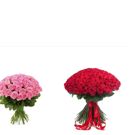
В
В
избранное
избранное